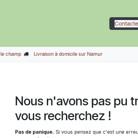
il
Le projet
Boutique
Infos et livraisons
Pédagogi
Contacte
r le champ
Livraison à domicile sur Namur
Erreur 404
Nous n'avons pas pu t
vous recherchez !
Pas de panique.
Si vous pensez que c'est une erreu