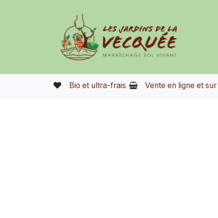
Se rendre au contenu
Accue
Bio et ultra-frais
Vente en ligne et su